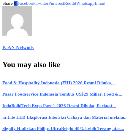
Share
0
Facebook
Twitter
Pinterest
Reddit
Whatsapp
Email
ICAN Network
You may also like
Food & Hospitality Indonesia (FHI) 2026 Resmi Dibuka,...
Pasar Foodservice Indonesia Tembus US$29 Miliar, Food &...
IndoBuildTech Expo Part 1 2026 Resmi Dibuka, Perkuat...
in-Lite LED Eksplorasi Interaksi Cahaya dan Material melalui...
Signify Hadirkan Philips UltraBright 40% Lebih Terang atas...