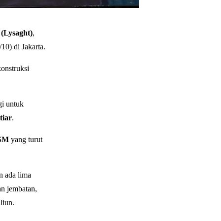
 (Lysaght)
,
10) di Jakarta.
onstruksi
gi untuk
tiar
.
PSM
yang turut
n ada lima
an jembatan,
liun.