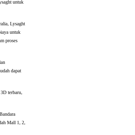
ysaght untuk
ralia, Lysaght
biaya untuk
lam proses
dan
mudah dapat
 3D terbaru,
 Bandara
ah Mall 1, 2,