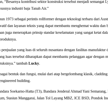
, “Besarnya kontribusi sektor konstruksi tersebut menjadi semangat L
susnya industri baja Tanah Air.”
un 1973 sebagai perintis rollformer dengan teknologi terbaru dari Aust
novatif dan layanan teknis yang dapat membantu menghemat waktu dan 
ahaan juga menerapkan prinsip standar keselamatan yang sangat ketat da
 produknya.
enjualan yang luas di seluruh nusantara dengan fasilitas manufaktur 
ang luas tersebut diharapkan dapat membantu pelanggan agar dengan 
ruksinya.” tambah
Lucky
.
gai bentuk dan fungsi, mulai dari atap bergelombang klasik, cladding
engineered building.
dara Soekarno-Hatta (T3), Bandara Jenderal Ahmad Yani Semarang,
dium, Stasiun Manggarai, Jalan Tol Layang MBZ, ICE BSD, Pondok Ind