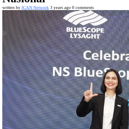
written by
ICAN Network
3 years ago
0 comments