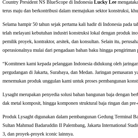
Country President NS BlueScope di Indonesia
Lucky Lee
mengatakan
terus maju dan berkontribusi dalam memajukan sektor konstruksi, khu
Selama hampir 50 tahun sejak pertama kali hadir di Indonesia pada tah
telah melayani kebutuhan industri konstruksi lokal dengan produk i
pemilik proyek, kontraktor, arsitek, dan konsultan. Selain itu, perus
operasionalnya mulai dari pengadaan bahan baku hingga pengiriman
“Komitmen kami kepada pelanggan Indonesia didukung oleh jaringan p
pergudangan di Jakarta, Surabaya, dan Medan. Jaringan pemasaran y
menemukan produk unggulan kami untuk proses pembangunan konst
Lysaght merupakan penyedia solusi bahan bangunan baja dengan berba
dak metal komposit, hingga komponen struktural baja ringan dan pre-
Produk Lysaght digunakan dalam pembangunan Gedung Terminal Ban
Sultan Mahmud Badaruddin II Palembang, Jakarta International Sta
3, dan proyek-proyek iconic lainnya.