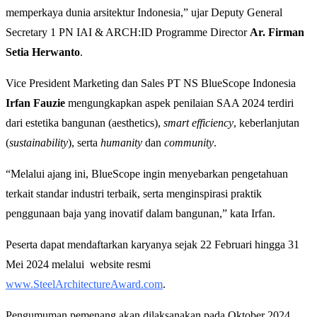
memperkaya dunia arsitektur Indonesia,” ujar Deputy General
Secretary 1 PN IAI & ARCH:ID Programme Director
Ar. Firman
Setia Herwanto
.
Vice President Marketing dan Sales PT NS BlueScope Indonesia
Irfan Fauzie
mengungkapkan aspek penilaian SAA 2024 terdiri
dari estetika bangunan (aesthetics),
smart efficiency
, keberlanjutan
(
sustainability
), serta
humanity
dan
community
.
“Melalui ajang ini, BlueScope ingin menyebarkan pengetahuan
terkait standar industri terbaik, serta menginspirasi praktik
penggunaan baja yang inovatif dalam bangunan,” kata Irfan.
Peserta dapat mendaftarkan karyanya sejak 22 Februari hingga 31
Mei 2024 melalui website resmi
www.SteelArchitectureAward.com
.
Pengumuman pemenang akan dilaksanakan pada Oktober 2024,