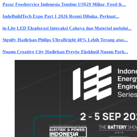
Pasar Foodservice Indonesia Tembus US$29 Miliar, Food &...
IndoBuildTech Expo Part 1 2026 Resmi Dibuka, Perkuat...
in-Lite LED Eksplorasi Interaksi Cahaya dan Material melalui...
Signify Hadirkan Philips UltraBright 40% Lebih Terang atas...
Nuanu Creative City Hadirkan Previw Eksklusif Nuanu Park...