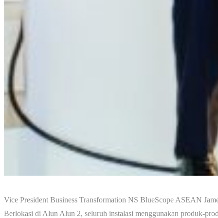
Vice President Business Transformation NS BlueScope ASEAN James 
Berlokasi di Alun Alun 2, seluruh instalasi menggunakan produ