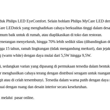
oduk Philips LED EyeComfort. Selain bohlam Philips MyCare LED den
Care LEDstick yang menghadirkan cahaya berkualitas tinggi dalam desa
mum baik untuk di rumah, atau diaplikasikan di toko dan restoran.
erangan menyeluruh, hingga 70% lebih sedikit silau (dibandingkan 
hingga 15 tahun, ramah lingkungan (tidak mengandung merkuri), dan jeja
ng (warm white) dengan daya mulai dari 5,5W hingga 9,5W.
, sedangkan varian yang dipasang di permukaan tersedia dalam bentuk
r menghasilkan cahaya terang dengan distribusi seragam untuk ruangan
t atau di celah tersembunyi. Tersedia dalam warna putih dengan daya 
ai dengan ruang dan desain interior secara keseluruhan.
a melalui pasar online.