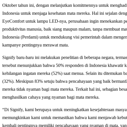
Oktober tahun ini, dengan melanjutkan komitmennya untuk menghad
Indonesia untuk menjaga kesehatan mata mereka. Hal ini sejalan deng
EyeComfort untuk lampu LED-nya, perusahaan ingin menekankan pen
produktivitas manusia, baik siang maupun malam, tanpa membuat mata
Indonesia (Perdami) untuk mendukung visi pemerintah dalam mengem
kampanye pentingnya merawat mata.
Signify baru-baru ini melakukan penelitian di beberapa negara, terma
tersebut menunjukkan bahwa 50% responden di Indonesia khawatir keh
kehilangan ingatan mereka (52%) saat menua. Selain itu ditemukan 
(32%). Meskipun 83% setuju bahwa pencahayaan yang baik bermanf
mereka tidak nyaman bagi mata mereka. Terkait hal ini, sebagian bes
menghasilkan cahaya yang nyaman bagi mata mereka.
“Di Signify, kami berupaya untuk meningkatkan kesejahteraan masya
memungkinkan kami untuk memastikan bahwa kami menjawab kebutuh
kembali pentingnya memiliki pencahayaan yang nyaman di mata, ya