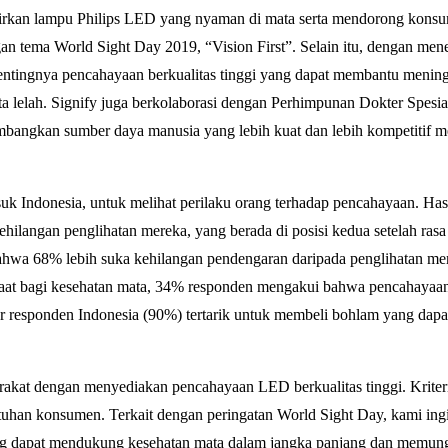
irkan lampu Philips LED yang nyaman di mata serta mendorong konsu
an tema World Sight Day 2019, “Vision First”. Selain itu, dengan mene
tingnya pencahayaan berkualitas tinggi yang dapat membantu menin
 lelah. Signify juga berkolaborasi dengan Perhimpunan Dokter Spesia
bangkan sumber daya manusia yang lebih kuat dan lebih kompetitif me
suk Indonesia, untuk melihat perilaku orang terhadap pencahayaan. Hasi
ilangan penglihatan mereka, yang berada di posisi kedua setelah rasa
bahwa 68% lebih suka kehilangan pendengaran daripada penglihatan me
aat bagi kesehatan mata, 34% responden mengakui bahwa pencahayaa
ar responden Indonesia (90%) tertarik untuk membeli bohlam yang dapa
rakat dengan menyediakan pencahayaan LED berkualitas tinggi. Krite
an konsumen. Terkait dengan peringatan World Sight Day, kami in
ng dapat mendukung kesehatan mata dalam jangka panjang dan memun