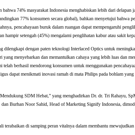
n bahwa 74% masyarakat Indonesia menghabiskan lebih dari delapan ja
ibandingkan 77% konsumen secara global), bahkan menyetujui bahwa p
alahnya, pencahayaan buruk dalam ruangan dapat mempengaruhi pengli
n hampir setengah (45%) mengalami penglihatan kabur atau sakit kepa
dilengkapi dengan paten teknologi Interlaced Optics untuk meningka
ari yang menyebarkan dan memantulkan cahaya yang lebih luas dan mera
mi telah berhasil mendorong konsumen untuk menggunakan pencahay
gus dapat menikmati inovasi ramah di mata Philips pada bohlam yang
hat Mendukung SDM Hebat,” yang menghadirkan Dr. dr. Tri Rahayu, Sp
 dan Burhan Noor Sahid, Head of Marketing Signify Indonesia, dimode
li terabaikan di samping peran vitalnya dalam membantu mewujudkan c