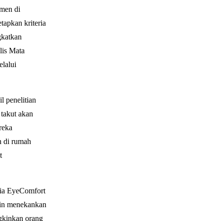
men di
tapkan kriteria
gkatkan
lis Mata
lalui
l penelitian
 takut akan
reka
n di rumah
t
ria EyeComfort
gin menekankan
gkinkan orang