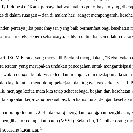
ify Indonesia. “Kami percaya bahwa kualitas pencahayaan yang diterap
itas di dalam ruangan – dan di malam hari, sangat mempengaruhi kesehat
ponden percaya jika pencahayaan yang baik bermanfaat bagi kesehatan 
wat mata mereka seperti seharusnya, bahkan untuk hal semudah melaku
a dari RSCM Kirana yang mewakili Perdami mengatakan, “Kebanyakan 
ra teratur, yang merupakan tindakan pencegahan untuk mengantisipasi 
 waktu dengan beraktivitas di dalam ruangan, dan meskipun ada sinar
an layak untuk mendukung pekerjaan dan tugas-tugas terkait visual. P
, menjaga kedua mata kita tetap sehat sebagai bagian dari kesehatan k
iki angkatan kerja yang berkualitas, kita harus mulai dengan kesehata
iar orang di dunia, 253 juta orang mengalami gangguan penglihatan; 3
penglihatan sedang atau parah (MSVI). Selain itu, 1,1 miliar orang me
1
i sepasang kacamata.