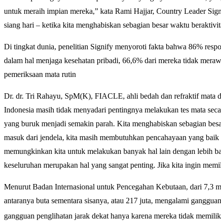
untuk meraih impian mereka,” kata Rami Hajjar, Country Leader Sign
siang hari – ketika kita menghabiskan sebagian besar waktu beraktiv
Di tingkat dunia, penelitian Signify menyoroti fakta bahwa 86% res
dalam hal menjaga kesehatan pribadi, 66,6% dari mereka tidak mera
pemeriksaan mata rutin
Dr. dr. Tri Rahayu, SpM(K), FIACLE, ahli bedah dan refraktif mat
Indonesia masih tidak menyadari pentingnya melakukan tes mata seca
yang buruk menjadi semakin parah. Kita menghabiskan sebagian besar
masuk dari jendela, kita masih membutuhkan pencahayaan yang baik d
memungkinkan kita untuk melakukan banyak hal lain dengan lebih baik
keseluruhan merupakan hal yang sangat penting. Jika kita ingin memil
Menurut Badan Internasional untuk Pencegahan Kebutaan, dari 7,3 mil
antaranya buta sementara sisanya, atau 217 juta, mengalami gangguan 
gangguan penglihatan jarak dekat hanya karena mereka tidak memilik