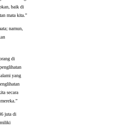
kan, baik di
an mata kita.”
mata; namun,
kan
orang di
penglihatan
 alami yang
englihatan
ita secara
n mereka.”
6 juta di
miliki