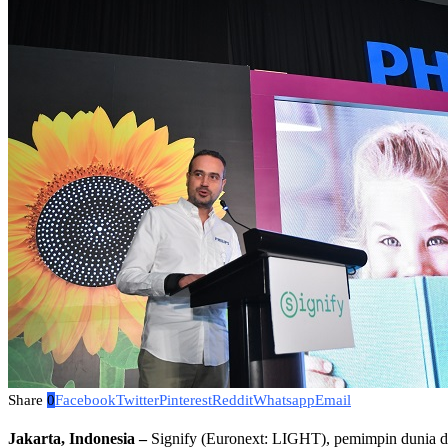
Share
0
Facebook
Twitter
Pinterest
Reddit
Whatsapp
Email
Jakarta, Indonesia –
Signify (Euronext: LIGHT), pemimpin dunia di