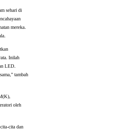
m sehari di
encahayaan
hatan mereka.
la.
tkan
ta. Inilah
aan LED.
 sama,” tambah
M(K),
ratori oleh
ita-cita dan