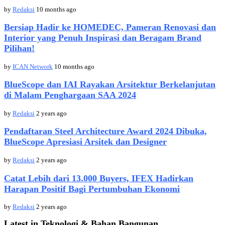
by
Redaksi
10 months ago
Bersiap Hadir ke HOMEDEC, Pameran Renovasi dan
Interior yang Penuh Inspirasi dan Beragam Brand
Pilihan!
by
ICAN Network
10 months ago
BlueScope dan IAI Rayakan Arsitektur Berkelanjutan
di Malam Penghargaan SAA 2024
by
Redaksi
2 years ago
Pendaftaran Steel Architecture Award 2024 Dibuka,
BlueScope Apresiasi Arsitek dan Designer
by
Redaksi
2 years ago
Catat Lebih dari 13.000 Buyers, IFEX Hadirkan
Harapan Positif Bagi Pertumbuhan Ekonomi
by
Redaksi
2 years ago
Latest in Teknologi & Bahan Bangunan