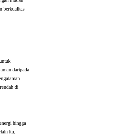
engan mudah
 berkualitas
untuk
h aman daripada
pengalaman
rendah di
energi hingga
ain itu,