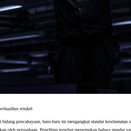
erkualitas rendah
 bidang pencahayaan, baru-baru ini mengangkat standar keselamatan 
kukan oleh perusahaan. Penelitian tersebut menemukan bahwa standar ya