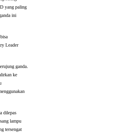
ED yang paling
anda ini
bisa
ry Leader
erujung ganda.
alirkan ke
u
a menggunakan
a dilepas
asang lampu
ng tersengat