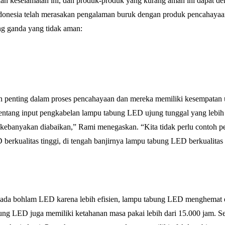
n keselamatan ini, dan produk-produk yang kurang aman ini dapat d
ndonesia telah merasakan pengalaman buruk dengan produk pencahayaan
ng ganda yang tidak aman:
 penting dalam proses pencahayaan dan mereka memiliki kesempatan 
 tentang input pengkabelan lampu tabung LED ujung tunggal yang lebi
n kebanyakan diabaikan,” Rami menegaskan. “Kita tidak perlu contoh 
berkualitas tinggi, di tengah banjirnya lampu tabung LED berkualitas 
ipada bohlam LED karena lebih efisien, lampu tabung LED menghemat 
ng LED juga memiliki ketahanan masa pakai lebih dari 15.000 jam. Sel