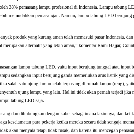
h oleh 38% pemasang lampu profesional di Indonesia. Lampu tabung L
 lebih memudahkan pemasangan. Namun, lampu tabung LED berujung g
nyak produk yang kurang aman telah memasuki pasar Indonesia, dan 
erupakan alternatif yang lebih aman,” komentar Rami Hajjar, Count
asangan lampu tabung LED, yaitu input berujung tunggal atau input b
 lampu sedangkan input berujung ganda memerlukan arus listrik yang di
ka salah satu ujung lampu telah terpasang di rumah lampu (reng), yait
menyentuh ujung lampu yang lain. Hal ini tidak akan pernah terjadi jik
i lampu tabung LED saja.
pasang dan dihubungkan dengan kabel sebagaimana lazimnya, dan ketik
jaga keselamatan para pekerja ketika mereka secara tidak sengaja mem
dak akan menyala tetapi tidak rusak, dan karena itu mencegah pemasa