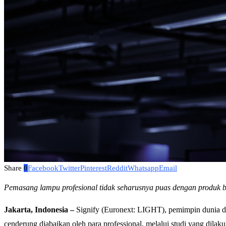
Share
0
Facebook
Twitter
Pinterest
Reddit
Whatsapp
Email
Pemasang lampu profesional tidak seharusnya puas dengan produk b
Jakarta, Indonesia –
Signify (Euronext: LIGHT), pemimpin dunia di
cenderung diabaikan oleh para professional, melalui studi yang dila