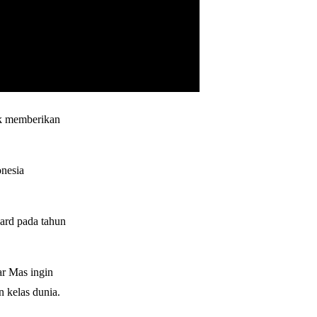
uk memberikan
onesia
ard pada tahun
r Mas ingin
 kelas dunia.