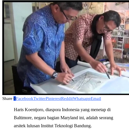
Share
0
Facebook
Twitter
Pinterest
Reddit
Whatsapp
Email
Haris Koentjoro, diaspora Indonesia yang menetap di
Baltimore, negara bagian Maryland ini, adalah seorang
arsitek lulusan Institut Teknologi Bandung.