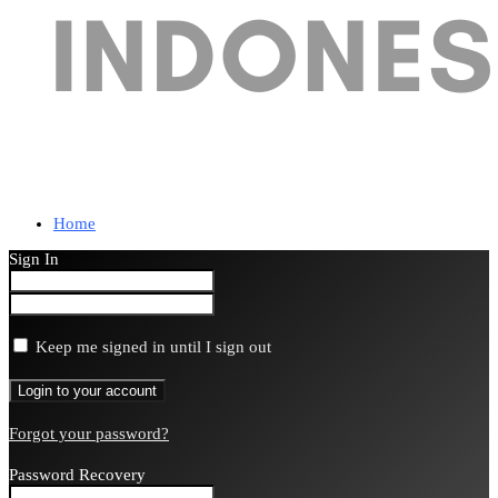
Home
Sign In
Keep me signed in until I sign out
Forgot your password?
Password Recovery