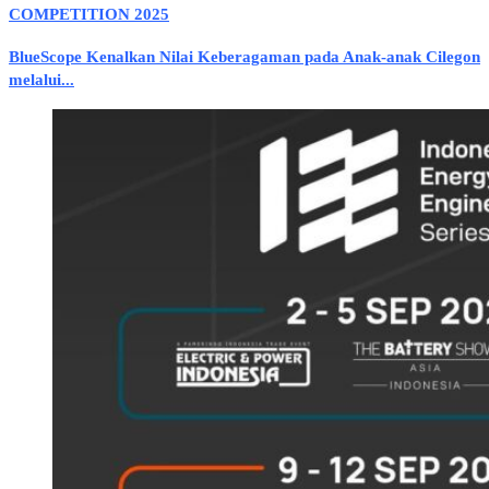
COMPETITION 2025
BlueScope Kenalkan Nilai Keberagaman pada Anak-anak Cilegon
melalui...