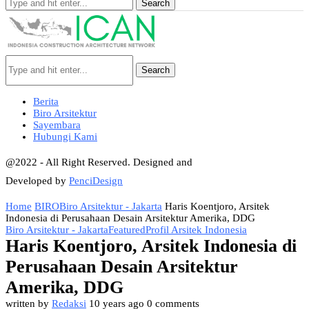
Search
Search
Berita
Biro Arsitektur
Sayembara
Hubungi Kami
@2022 - All Right Reserved. Designed and
Developed by
PenciDesign
Home
BIRO
Biro Arsitektur - Jakarta
Haris Koentjoro, Arsitek
Indonesia di Perusahaan Desain Arsitektur Amerika, DDG
Biro Arsitektur - Jakarta
Featured
Profil Arsitek Indonesia
Haris Koentjoro, Arsitek Indonesia di
Perusahaan Desain Arsitektur
Amerika, DDG
written by
Redaksi
10 years ago
0 comments